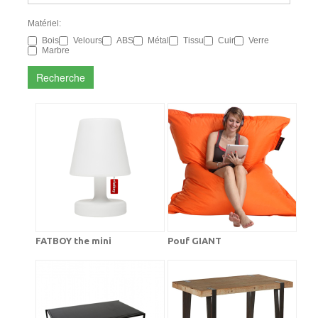
Matériel:
Bois
Velours
ABS
Métal
Tissu
Cuir
Verre
Marbre
Recherche
FATBOY the mini
Pouf GIANT