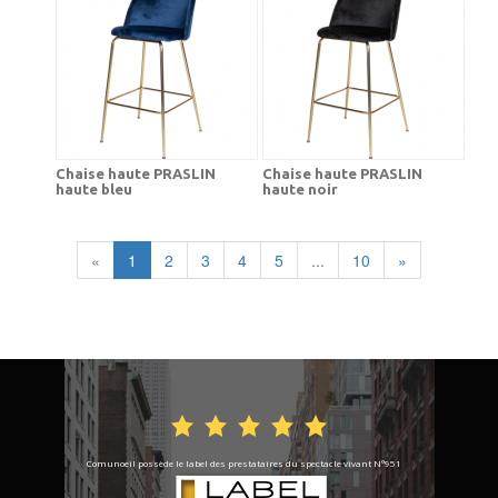
Chaise haute PRASLIN
Chaise haute PRASLIN
haute bleu
haute noir
«
1
2
3
4
5
...
10
»
Comunoeil possède le label des prestataires du spectacle vivant N°951