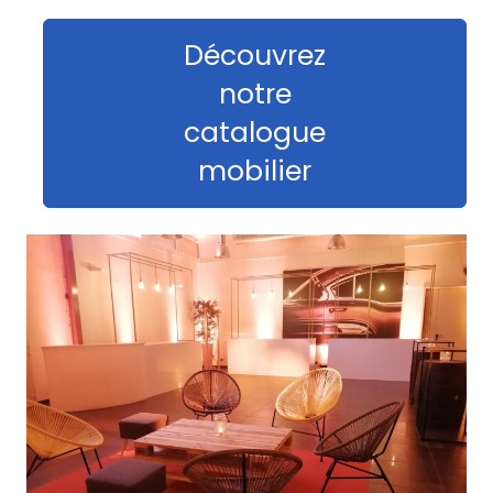
Découvrez
notre
catalogue
mobilier