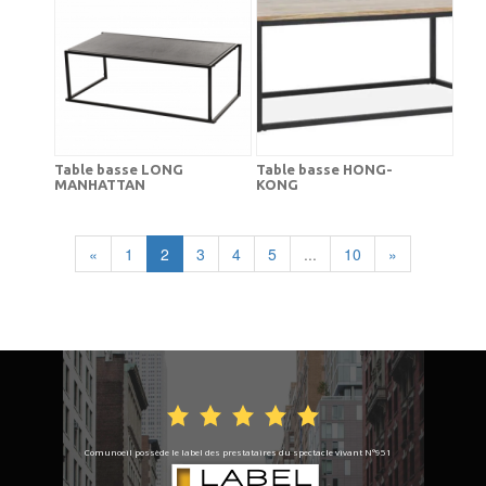
Table basse LONG
Table basse HONG-
MANHATTAN
KONG
«
1
2
3
4
5
...
10
»
Comunoeil possède le label des prestataires du spectacle vivant N°951