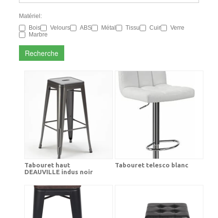
Matériel:
Bois
Velours
ABS
Métal
Tissu
Cuir
Verre
Marbre
Recherche
Tabouret haut
Tabouret telesco blanc
DEAUVILLE indus noir