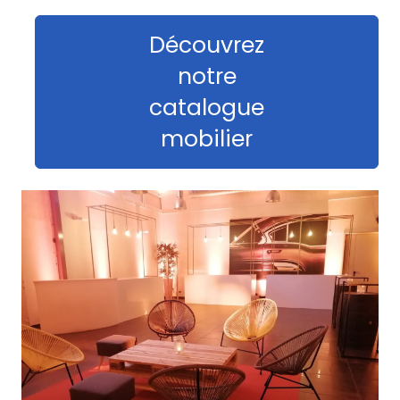
Découvrez
notre
catalogue
mobilier