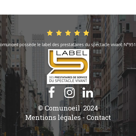
omunoeil possède le label des prestataires du spectacle vivant N°951



© Comunoeil
2024
Mentions légales
-
Contact