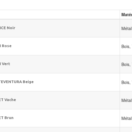
Matér
Métal
ICE Noir
Bois,
I Rose
Bois,
I Vert
Bois,
RTEVENTURA Beige
Métal
ET Vache
Métal
ET Brun