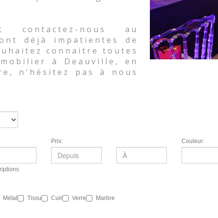
t contactez-nous au
sont déjà impatientes de
souhaitez connaitre toutes
mobilier à Deauville, en
re, n'hésitez pas à nous
Prix:
Couleur:
iptions
Métal
Tissu
Cuir
Verre
Marbre