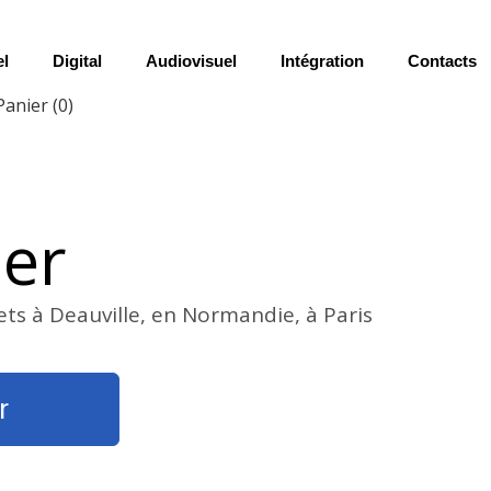
el
Digital
Audiovisuel
Intégration
Contacts
Panier
(0)
ier
ets à Deauville, en Normandie, à Paris
r