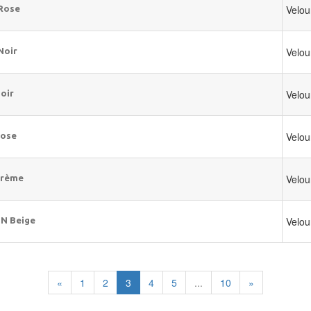
Velou
 Rose
Velou
Noir
Velou
oir
Velou
Rose
Velou
Crème
Velou
N Beige
«
1
2
3
4
5
...
10
»