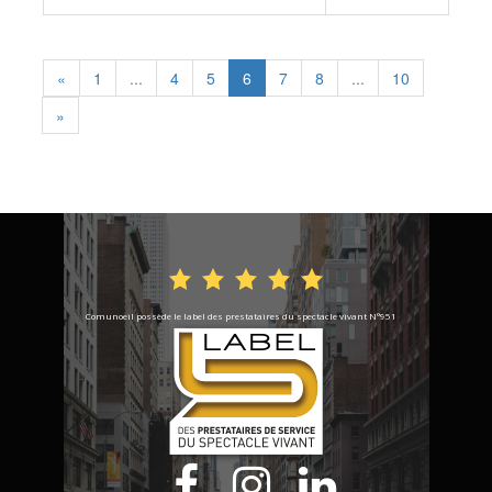
«
1
...
4
5
6
7
8
...
10
»
Comunoeil possède le label des prestataires du spectacle vivant N°951


