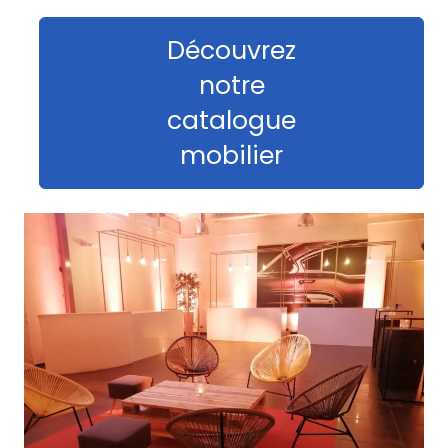
Découvrez
notre
catalogue
mobilier