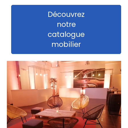
Découvrez
notre
catalogue
mobilier