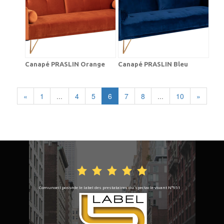
Canapé PRASLIN Orange
Canapé PRASLIN Bleu
«
1
...
4
5
6
7
8
...
10
»
Comunoeil possède le label des prestataires du spectacle vivant N°951