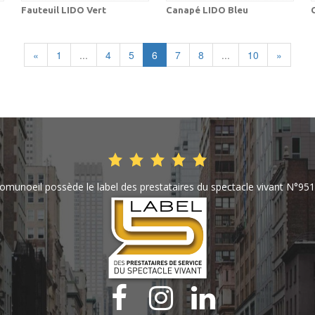
Fauteuil LIDO Vert
Canapé LIDO Bleu
«
1
...
4
5
6
7
8
...
10
»
omunoeil possède le label des prestataires du spectacle vivant N°951


