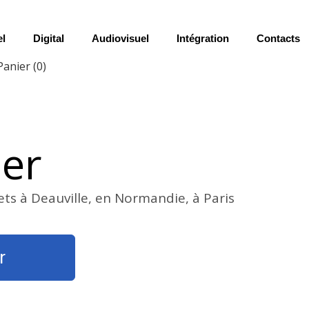
el
Digital
Audiovisuel
Intégration
Contacts
Panier
(0)
ier
ets à Deauville, en Normandie, à Paris
r