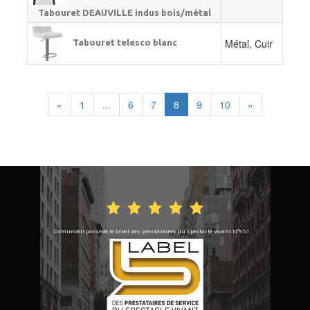
Tabouret DEAUVILLE indus bois/métal
Métal, Cuir
Tabouret telesco blanc
«
1
...
6
7
8
9
10
»
Comunoeil possède le label des prestataires du spectacle vivant N°951