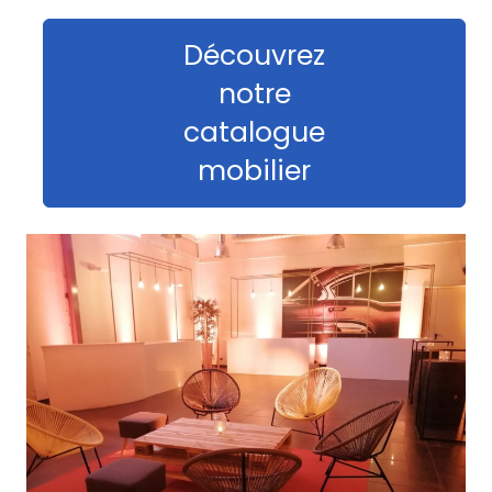
Découvrez
notre
catalogue
mobilier