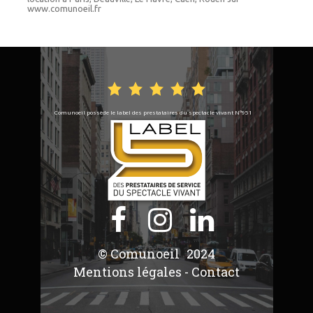
www.comunoeil.fr
Comunoeil possède le label des prestataires du spectacle vivant N°951



© Comunoeil
2024
Mentions légales
-
Contact