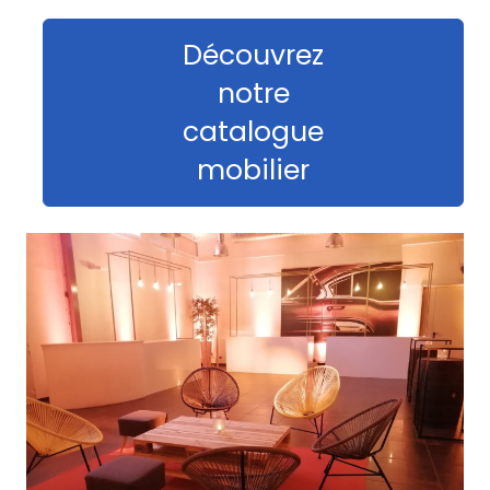
Découvrez
notre
catalogue
mobilier