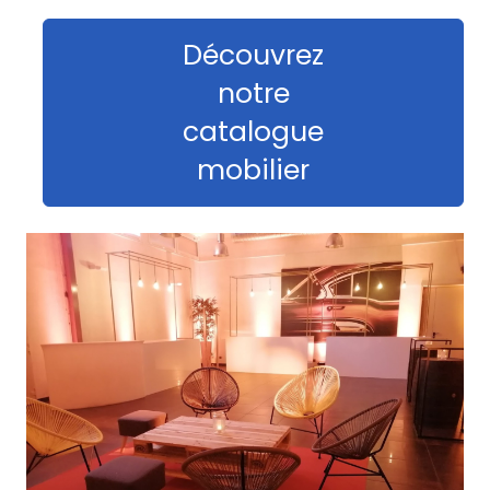
Découvrez
notre
catalogue
mobilier