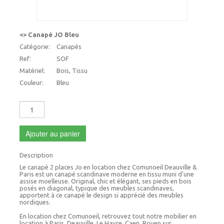
<> Canapé JO Bleu
Catégorie:
Canapés
Ref:
SOF
Matériel:
Bois, Tissu
Couleur:
Bleu
Ajouter au panier
Description
Le canapé 2 places Jo en location chez Comunoeil Deauville &
Paris est un canapé scandinave moderne en tissu muni d'une
assise moelleuse. Original, chic et élégant, ses pieds en bois
posés en diagonal, typique des meubles scandinaves,
apportent à ce canapé le design si apprécié des meubles
nordiques.
En location chez Comunoeil, retrouvez tout notre mobilier en
location à Paris, Deauville, Le Havre, Caen, Rouen sur