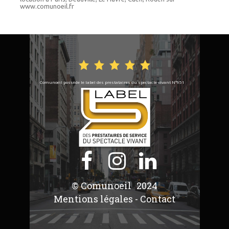
www.comunoeil.fr
Comunoeil possède le label des prestataires du spectacle vivant N°951



© Comunoeil
2024
Mentions légales
-
Contact