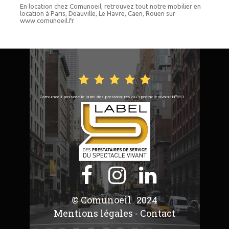
En location chez Comunoeil, retrouvez tout notre mobilier en
location à Paris, Deauville, Le Havre, Caen, Rouen sur
www.comunoeil.fr
Comunoeil possède le label des prestataires du spectacle vivant N°951



© Comunoeil
2024
Mentions légales
-
Contact