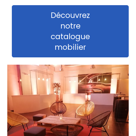
Découvrez
notre
catalogue
mobilier