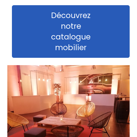
Découvrez
notre
catalogue
mobilier