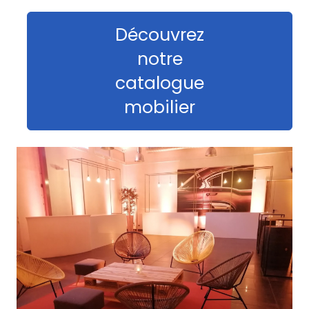
Découvrez
notre
catalogue
mobilier