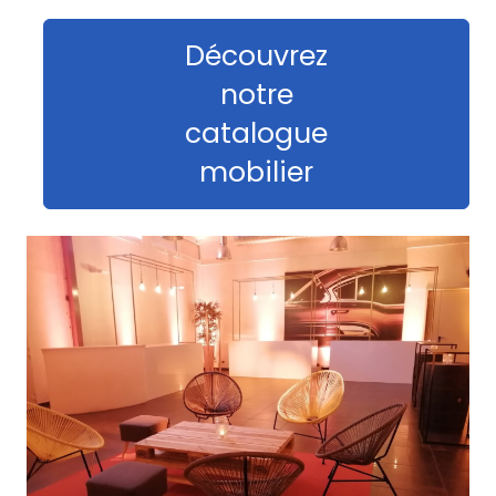
Découvrez
notre
catalogue
mobilier