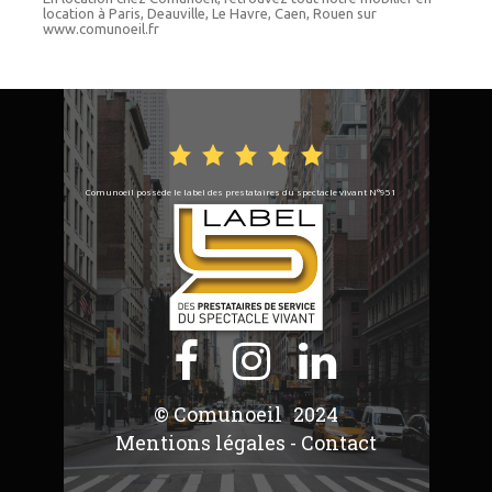
location à Paris, Deauville, Le Havre, Caen, Rouen sur
www.comunoeil.fr
Comunoeil possède le label des prestataires du spectacle vivant N°951



© Comunoeil
2024
Mentions légales
-
Contact