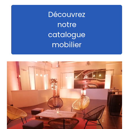
Découvrez
notre
catalogue
mobilier