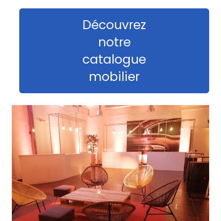
Découvrez
notre
catalogue
mobilier