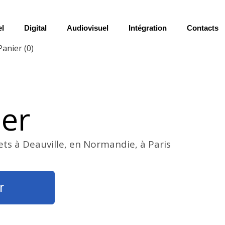
el
Digital
Audiovisuel
Intégration
Contacts
Panier
(0)
ier
ets à Deauville, en Normandie, à Paris
r