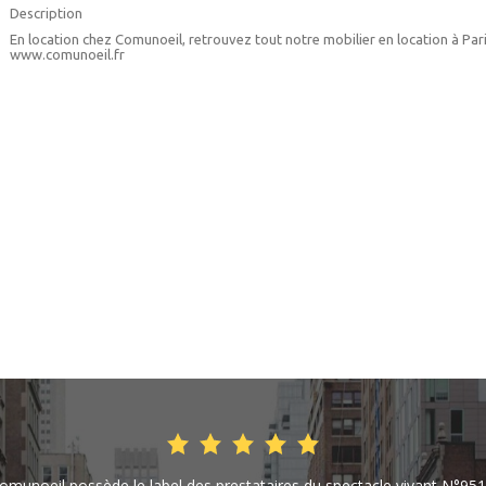
Description
En location chez Comunoeil, retrouvez tout notre mobilier en location à Pari
www.comunoeil.fr
omunoeil possède le label des prestataires du spectacle vivant N°951