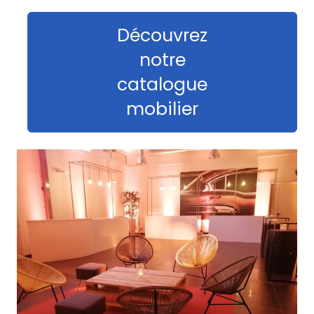
Découvrez
notre
catalogue
mobilier