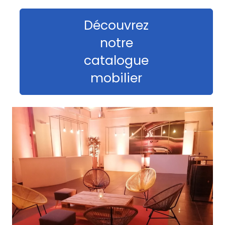
Découvrez
notre
catalogue
mobilier