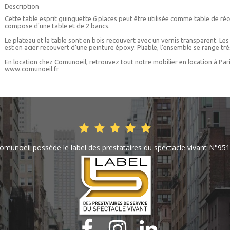
Description
Cette table esprit guinguette 6 places peut être utilisée comme table de réc
compose d'une table et de 2 bancs.
Le plateau et la table sont en bois recouvert avec un vernis transparent. Le
est en acier recouvert d'une peinture époxy. Pliable, l'ensemble se range très
En location chez Comunoeil, retrouvez tout notre mobilier en location à Pari
www.comunoeil.fr
omunoeil possède le label des prestataires du spectacle vivant N°951


