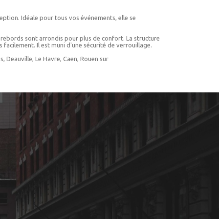
eption. Idéale pour tous vos événements, elle se
s rebords sont arrondis pour plus de confort. La structure
 facilement. Il est muni d'une sécurité de verrouillage.
s, Deauville, Le Havre, Caen, Rouen sur