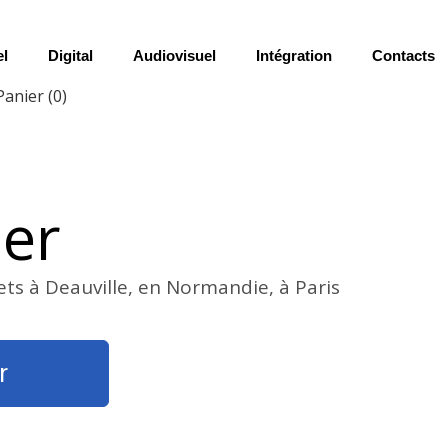
el
Digital
Audiovisuel
Intégration
Contacts
Panier
(0)
ier
ets à Deauville, en Normandie, à Paris
r