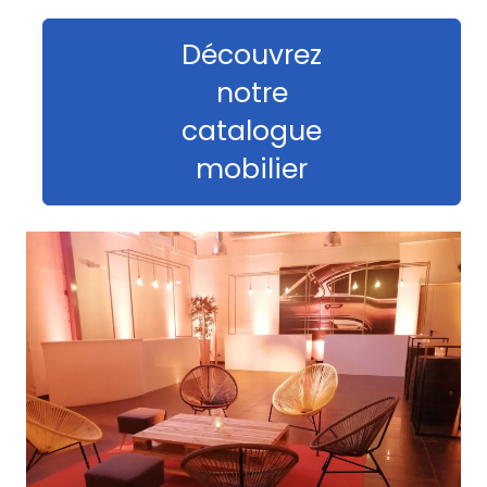
Découvrez
notre
catalogue
mobilier