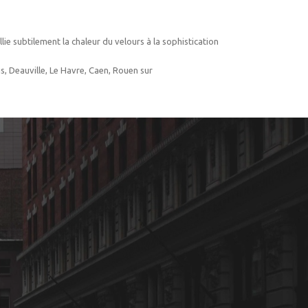
lie subtilement la chaleur du velours à la sophistication
s, Deauville, Le Havre, Caen, Rouen sur