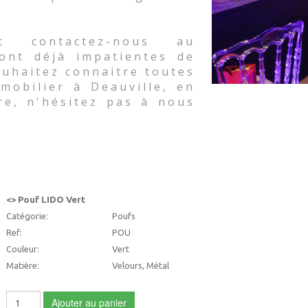
t contactez-nous au
sont déjà impatientes de
souhaitez connaitre toutes
mobilier à Deauville, en
re, n'hésitez pas à nous
<> Pouf LIDO Vert
Catégorie:
Poufs
Ref:
POU
Couleur:
Vert
Matière:
Velours, Métal
Ajouter au panier