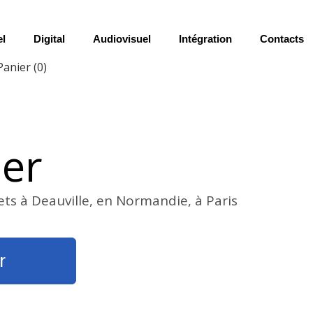
el
Digital
Audiovisuel
Intégration
Contacts
Panier
(0)
ier
ets à Deauville, en Normandie, à Paris
r