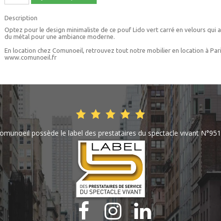
Description
Optez pour le design minimaliste de ce pouf Lido vert carré en velours qui al
du métal pour une ambiance moderne.
En location chez Comunoeil, retrouvez tout notre mobilier en location à Pari
www.comunoeil.fr
omunoeil possède le label des prestataires du spectacle vivant N°951


