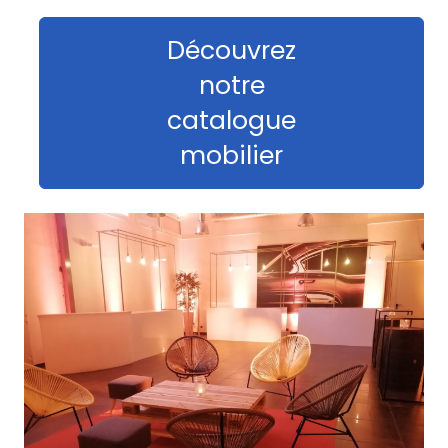
Découvrez
notre
catalogue
mobilier