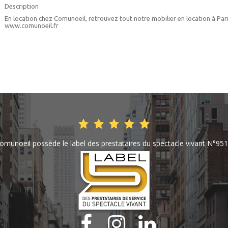
Description
En location chez Comunoeil, retrouvez tout notre mobilier en location à Pari
www.comunoeil.fr
omunoeil possède le label des prestataires du spectacle vivant N°951


