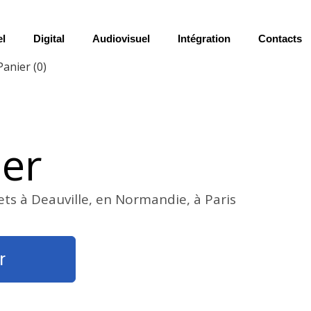
el
Digital
Audiovisuel
Intégration
Contacts
Panier
(0)
ier
ets à Deauville, en Normandie, à Paris
r