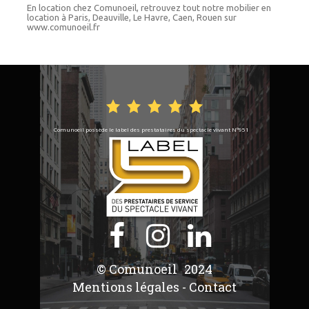
En location chez Comunoeil, retrouvez tout notre mobilier en
location à Paris, Deauville, Le Havre, Caen, Rouen sur
www.comunoeil.fr
Comunoeil possède le label des prestataires du spectacle vivant N°951



© Comunoeil
2024
Mentions légales
-
Contact