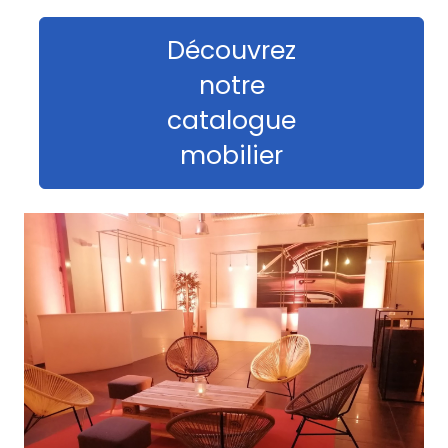
Découvrez
notre
catalogue
mobilier